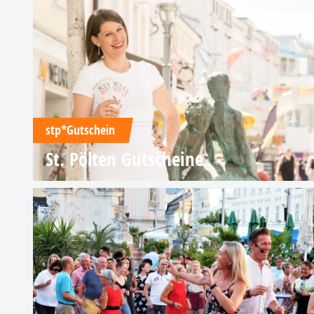
stp*Gutschein
St. Pölten Gutscheine