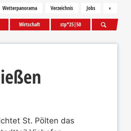
Wetterpanorama
Verzeichnis
Jobs
◐
Kontras
Wirtschaft
stp*25|50
ließen
chtet St. Pölten das