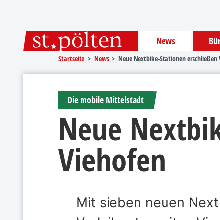
Sprungmarken
Springe direkt zu:
News
Bür
Startseite
News
Neue Nextbike-Stationen erschließen 
Die mobile Mittelstadt
Neue Nextbik
Viehofen
Mit sieben neuen Nextb