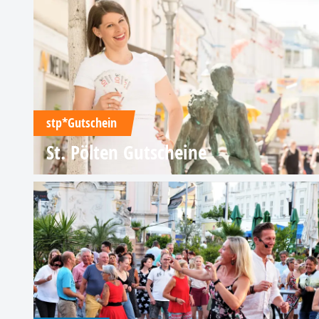
stp*Gutschein
St. Pölten Gutscheine