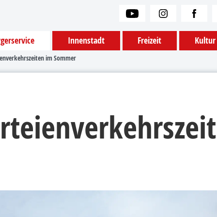
gerservice
Innenstadt
Freizeit
Kultur
ienverkehrszeiten im Sommer
rteienverkehrszei