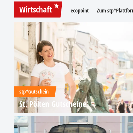
Wirtschaft
ecopoint
Zum stp*Plattfor
stp*Gutschein
St. Pölten Gutscheine