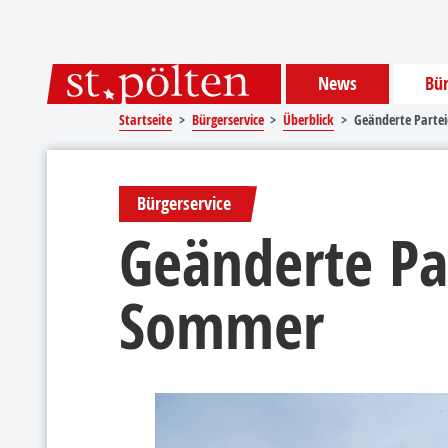
Sprungmarken
Springe direkt zu:
News
Bür
Startseite
Bürgerservice
Überblick
Geänderte Parte
Bürgerservice
Geänderte Pa
Sommer