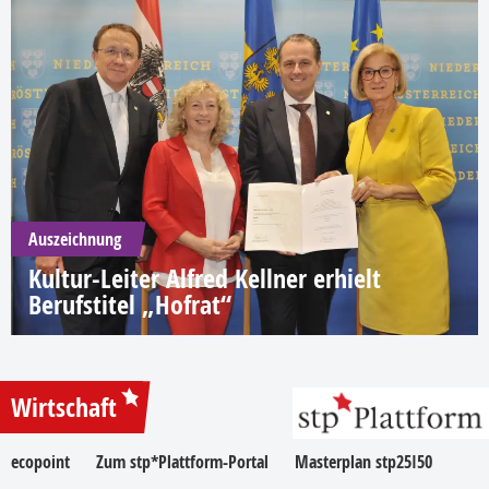
Auszeichnung
Kultur-Leiter Alfred Kellner erhielt
Berufstitel „Hofrat“
Wirtschaft
ecopoint
Zum stp*Plattform-Portal
Masterplan stp25I50