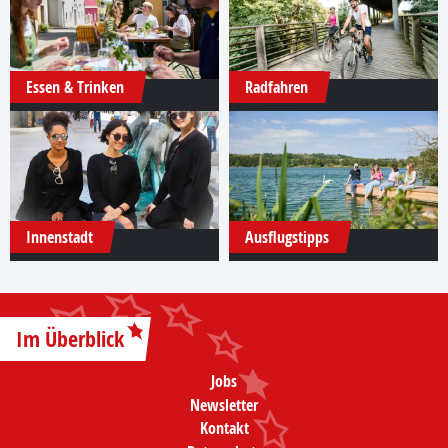
Essen & Trinken
Radfahren
Innenstadt
Ausflugstipps
Im Überblick
Jobs
Newsletter
Kontakt