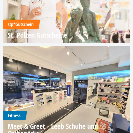
stp*Gutschein
St. Pölten Gutscheine
Fitness
Meet & Greet - Leeb Schuhe und