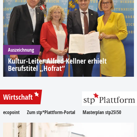
Auszeichnung
Kultur-Leiter Alfred Kellner erhielt
Berufstitel „Hofrat“
Wirtschaft
ecopoint
Zum stp*Plattform-Portal
Masterplan stp25I50