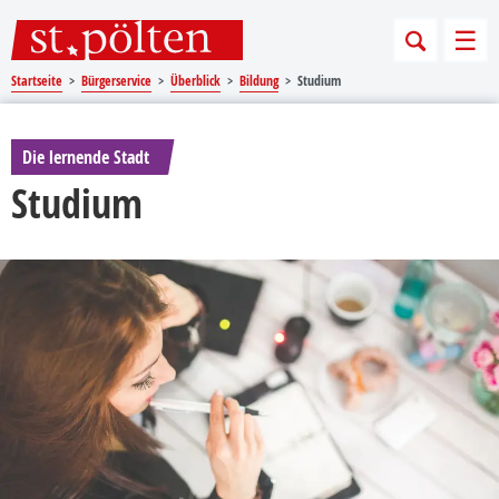
Sprungmarken
Springe direkt zu:
Men
Startseite
Bürgerservice
Überblick
Bildung
Studium
Die lernende Stadt
Studium