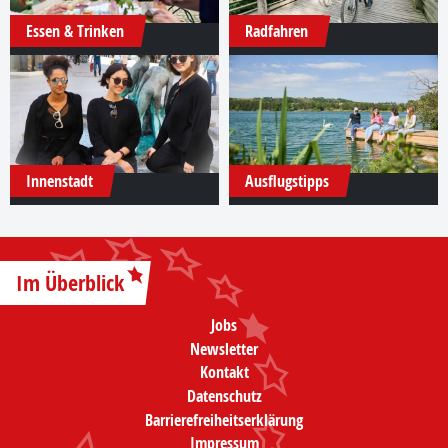
Essen & Trinken
Radfahren
Innenstadt
Ausflugstipps
Im Überblick
Jobs
Newsletter
Kontakt
Datenschutz
Barrierefreiheitserklärung
Impressum