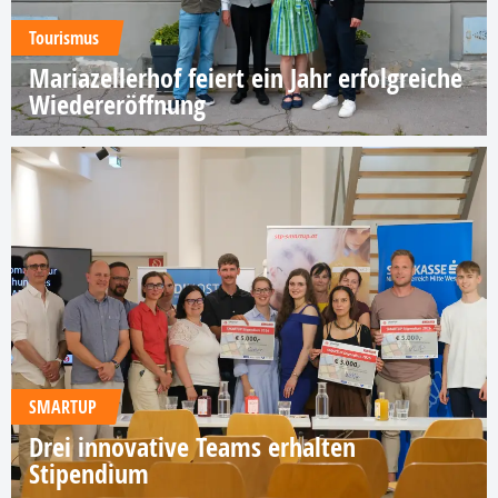
Tourismus
Mariazellerhof feiert ein Jahr erfolgreiche
Wiedereröffnung
SMARTUP
Drei innovative Teams erhalten
Stipendium