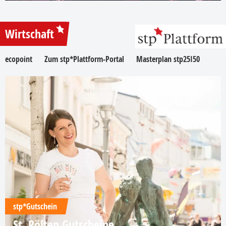
Wirtschaft
ecopoint
Zum stp*Plattform-Portal
Masterplan stp25I50
stp*Gutschein
St. Pölten Gutscheine