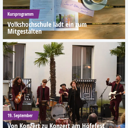
Kursprogramm
Volkshochschule lädt ein zum
Mitgestalten
19. September
Von Konzert zu Konzert am Höfefest