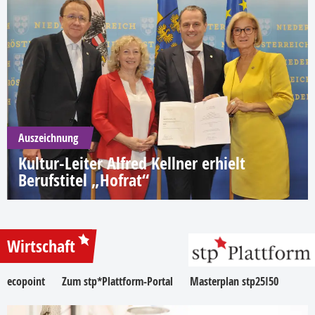
Auszeichnung
Kultur-Leiter Alfred Kellner erhielt
Berufstitel „Hofrat“
Wirtschaft
ecopoint
Zum stp*Plattform-Portal
Masterplan stp25I50