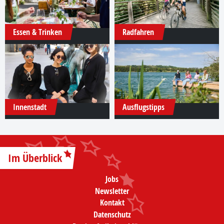
Essen & Trinken
Radfahren
Innenstadt
Ausflugstipps
Im Überblick
Jobs
Newsletter
Kontakt
Datenschutz