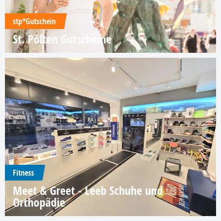
stp*Gutschein
St. Pölten Gutscheine
Fitness
Meet & Greet - Leeb Schuhe und
Orthopädie