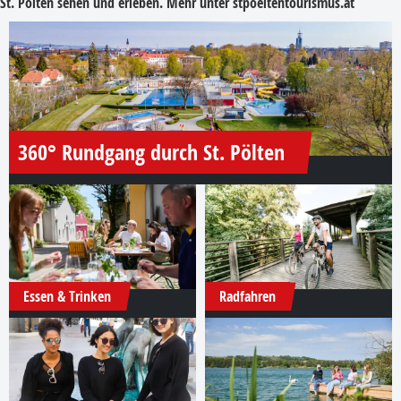
St. Pölten sehen und erleben. Mehr unter
stpoeltentourismus.at
360° Rundgang durch St. Pölten
Essen & Trinken
Radfahren