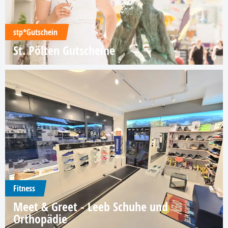
stp*Gutschein
St. Pölten Gutscheine
Fitness
Meet & Greet - Leeb Schuhe und
Orthopädie