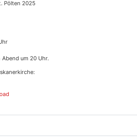
t. Pölten 2025
Uhr
n Abend um 20 Uhr.
skanerkirche:
oad