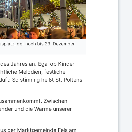
splatz, der noch bis 23. Dezember
Der Weihnachtsbau
aufgestellt. (Foto: 
des Jahres an. Egal ob Kinder
htliche Melodien, festliche
t: So stimmig heißt St. Pöltens
dt zusammenkommt. Zwischen
nander und die Wärme unserer
aus der Marktgemeinde Fels am