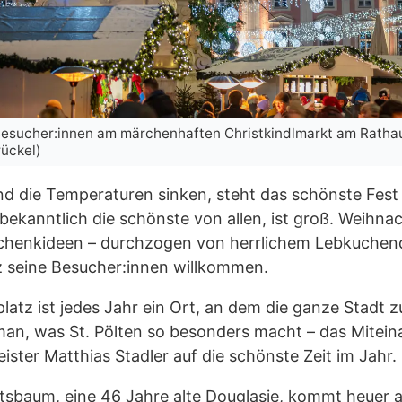
 Besucher:innen am märchenhaften Christkindlmarkt am Rathau
rückel)
 die Temperaturen sinken, steht das schönste Fest 
ekanntlich die schönste von allen, ist groß. Weihnac
henkideen – durchzogen von herrlichem Lebkuchenduf
 seine Besucher:innen willkommen.
platz ist jedes Jahr ein Ort, an dem die ganze Sta
man, was St. Pölten so besonders macht – das Mitei
ister Matthias Stadler auf die schönste Zeit im Jahr.
sbaum, eine 46 Jahre alte Douglasie, kommt heuer 