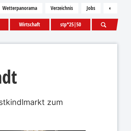
Wetterpanorama
Verzeichnis
Jobs
◐
Kontras
Wirtschaft
stp*25|50
adt
stkindlmarkt zum