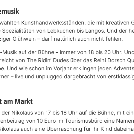
vemusik
ewählten Kunsthandwerksständen, die mit kreativen G
Spezialitäten von Lebkuchen bis Langos. Und der he
ger Glühwein – darf natürlich auch nicht fehlen.
-Musik auf der Bühne – immer von 18 bis 20 Uhr. Und d
reicht von The Ridin‘ Dudes über das Reini Dorsch Q
be. Und wie schon im Vorjahr erklingen jeden Adven
er – live und unplugged dargebracht von erstklassi
st am Markt
r Nikolaus von 17 bis 18 Uhr auf die Bühne, mit ei
nbeitrag von 10 Euro im Tourismusbüro eine Namensk
ikolaus auch eine Überraschung für ihr Kind dabeihat