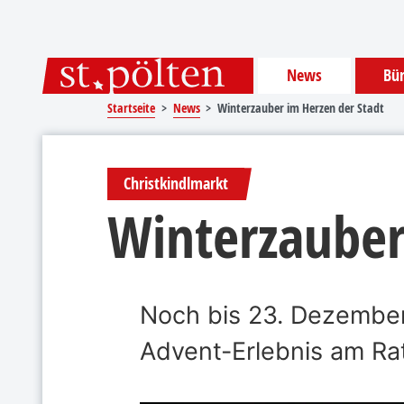
Sprungmarken
Springe direkt zu:
News
Bür
Startseite
News
Winterzauber im Herzen der Stadt
Christkindlmarkt
Winterzauber
Noch bis 23. Dezember
Advent-Erlebnis am Rat