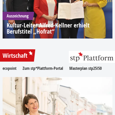
Auszeichnung
Kultur-Leiter Alfred Kellner erhielt
Berufstitel „Hofrat“
Wirtschaft
ecopoint
Zum stp*Plattform-Portal
Masterplan stp25I50