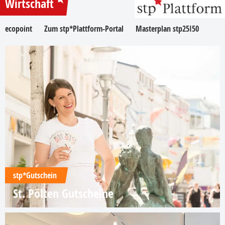
Wirtschaft
ecopoint
Zum stp*Plattform-Portal
Masterplan stp25I50
stp*Gutschein
St. Pölten Gutscheine