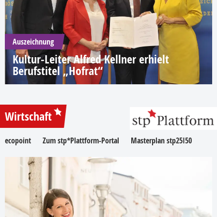
Auszeichnung
Kultur-Leiter Alfred Kellner erhielt
Berufstitel „Hofrat“
Wirtschaft
ecopoint
Zum stp*Plattform-Portal
Masterplan stp25I50