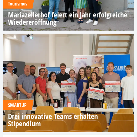
Tourismus
Mariazellerhof feiert ein Jahr erfolgreiche
Wiedereröffnung
SMARTUP
Drei innovative Teams erhalten
Stipendium