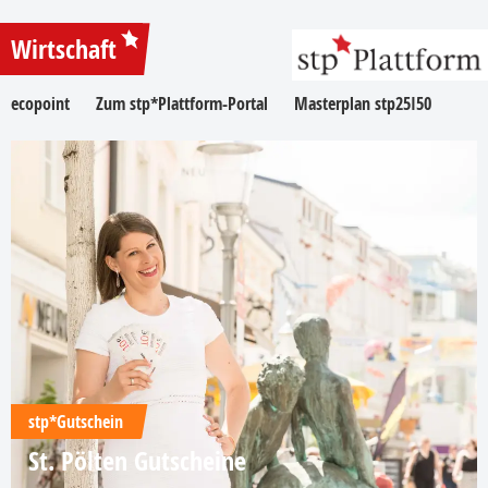
Wirtschaft
ecopoint
Zum stp*Plattform-Portal
Masterplan stp25I50
stp*Gutschein
St. Pölten Gutscheine