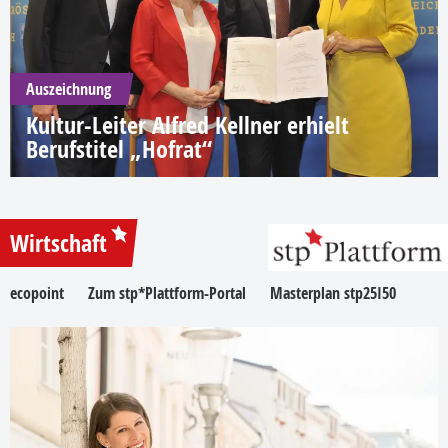
Auszeichnung
Kultur-Leiter Alfred Kellner erhielt
Berufstitel „Hofrat“
Wirtschaft
ecopoint
Zum stp*Plattform-Portal
Masterplan stp25I50