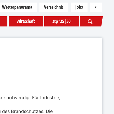
Wetterpanorama
Verzeichnis
Jobs
◐
Kontras
Wirtschaft
stp*25|50
re notwendig. Für Industrie,
ng des Brandschutzes. Die