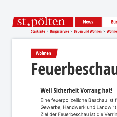
Sprungmarken
Springe direkt zu:
News
Bür
Startseite
Bürgerservice
Bauen und Wohnen
Wohne
Wohnen
Feuerbescha
Weil Sicherheit Vorrang hat!
Eine feuerpolizeiliche Beschau is
Gewerbe, Handwerk und Landwirtsch
Ziel der Feuerbeschau ist die Ver