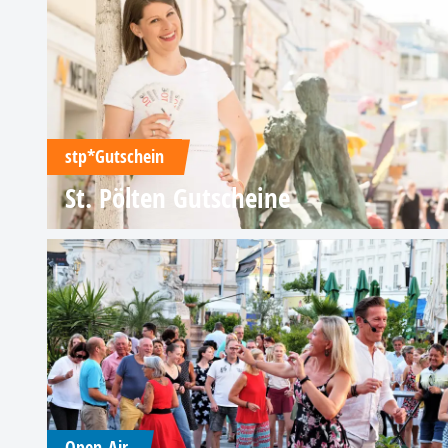
stp*Gutschein
St. Pölten Gutscheine
Open-Air