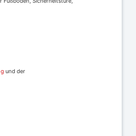
r Fußboden, Sicherheitstüre,
ng
und der