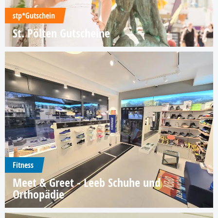
stp*Gutschein
St. Pölten Gutscheine
Fitness
Meet & Greet - Leeb Schuhe und
Orthopädie