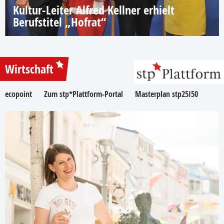
Kultur-Leiter Alfred Kellner erhielt
Berufstitel „Hofrat“
Wirtschaft
ecopoint
Zum stp*Plattform-Portal
Masterplan stp25I50