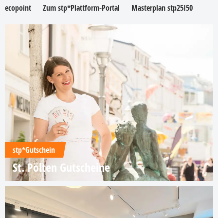
ecopoint
Zum stp*Plattform-Portal
Masterplan stp25I50
stp*Gutschein
St. Pölten Gutscheine