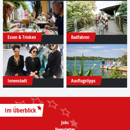
Essen & Trinken
Radfahren
Innenstadt
Ausflugstipps
Im Überblick
Jobs
Newsletter