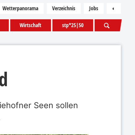
Wetterpanorama
Verzeichnis
Jobs
◐
Kontras
Wirtschaft
stp*25|50
nd
iehofner Seen sollen
.