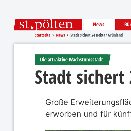
Sprungmarken
Springe direkt zu:
News
Bür
Startseite
News
Stadt sichert 24 Hektar Grünland
Die attraktive Wachstumsstadt
Stadt sichert
Große Erweiterungsflä
erworben und für künf