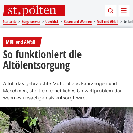
Sprungmarken
Springe direkt zu:
Men
Startseite
Bürgerservice
Überblick
Bauen und Wohnen
Müll und Abfall
So fun
Müll und Abfall
So funktioniert die
Altölentsorgung
Altöl, das gebrauchte Motoröl aus Fahrzeugen und
Maschinen, stellt ein erhebliches Umweltproblem dar,
wenn es unsachgemäß entsorgt wird.