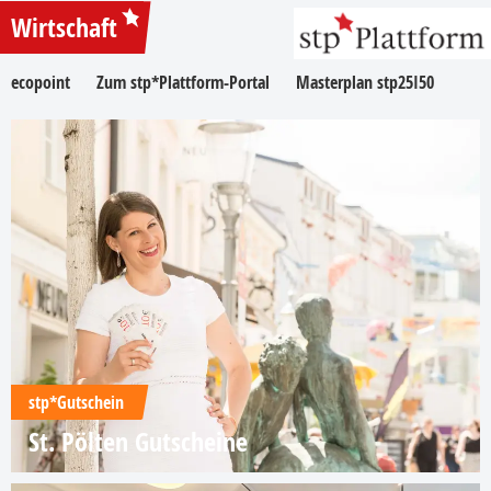
Wirtschaft
ecopoint
Zum stp*Plattform-Portal
Masterplan stp25I50
stp*Gutschein
St. Pölten Gutscheine