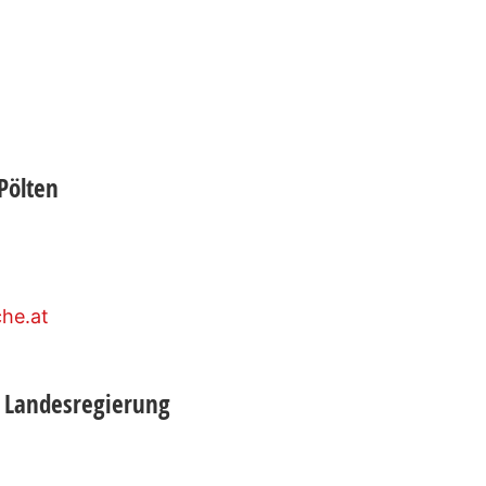
Pölten
che.at
n Landesregierung