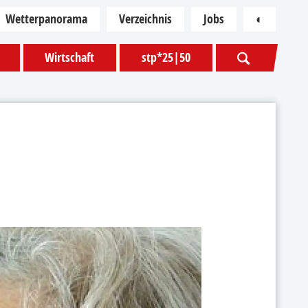
Wetterpanorama
Verzeichnis
Jobs
◐
Kontras
Wirtschaft
stp*25|50