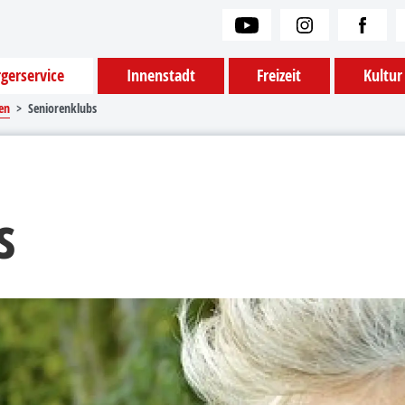
gerservice
Innenstadt
Freizeit
Kultur
en
Seniorenklubs
s