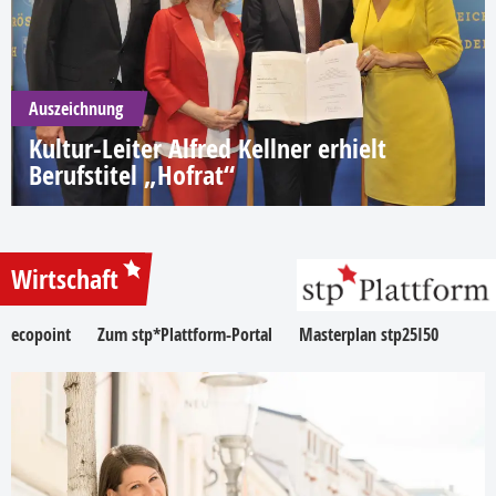
Auszeichnung
Kultur-Leiter Alfred Kellner erhielt
Berufstitel „Hofrat“
Wirtschaft
ecopoint
Zum stp*Plattform-Portal
Masterplan stp25I50