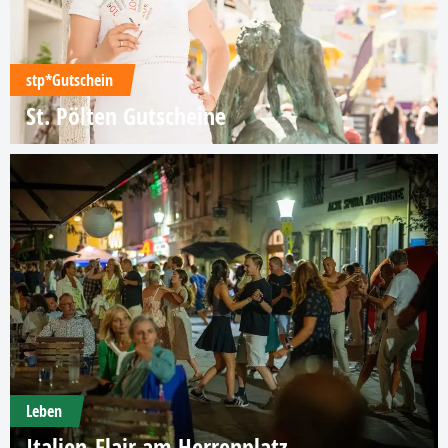
stp*Gutschein
St. Pölten Gutscheine
Leben
Italien-Flair am Herrenplatz