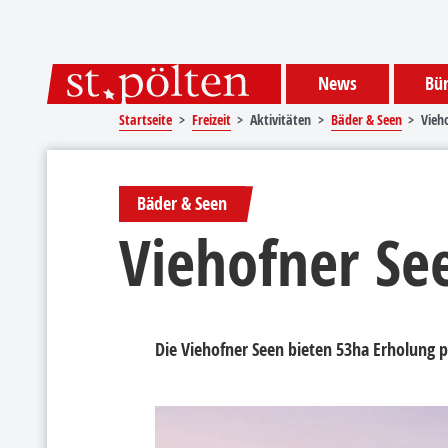
Sprungmarken
Springe direkt zu:
News
Bür
Startseite
Freizeit
Aktivitäten
Bäder & Seen
Vieh
Bäder & Seen
Viehofner Se
Die Viehofner Seen bieten 53ha Erholung p