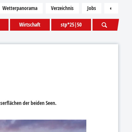
Wetterpanorama
Verzeichnis
Jobs
◐
Kontras
Wirtschaft
stp*25|50
sserflächen der beiden Seen.