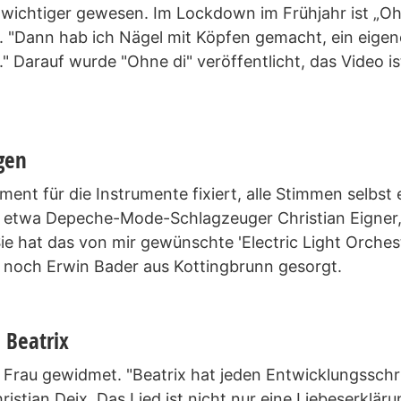
s wichtiger gewesen. Im Lockdown im Frühjahr ist „O
. "Dann hab ich Nägel mit Köpfen gemacht, ein eigen
" Darauf wurde "Ohne di" veröffentlicht, das Video ist
gen
nt für die Instrumente fixiert, alle Stimmen selbst 
t, etwa Depeche-Mode-Schlagzeuger Christian Eigner, 
e hat das von mir gewünschte 'Electric Light Orchest
t noch Erwin Bader aus Kottingbrunn gesorgt.
 Beatrix
r Frau gewidmet. "Beatrix hat jeden Entwicklungsschrit
istian Deix. Das Lied ist nicht nur eine Liebeserklär