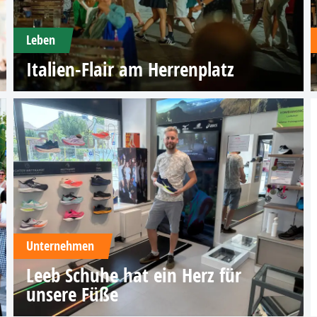
Leben
Italien-Flair am Herrenplatz
Unternehmen
Leeb Schuhe hat ein Herz für
unsere Füße