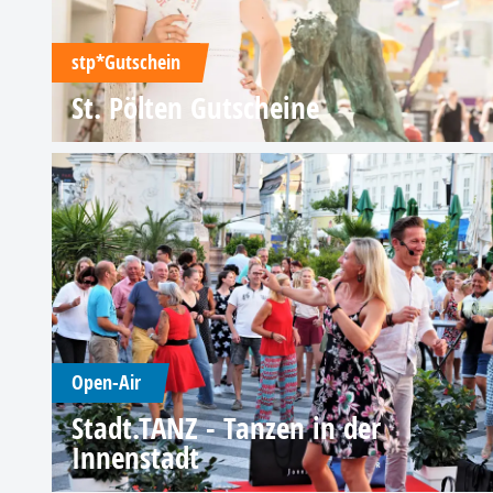
stp*Gutschein
St. Pölten Gutscheine
Open-Air
Stadt.TANZ - Tanzen in der
Innenstadt