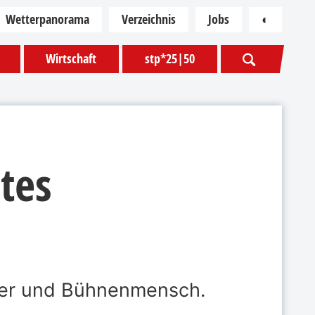
Wetterpanorama
Verzeichnis
Jobs
◐
Kontras
Wirtschaft
stp*25|50
stes
exter und Bühnenmensch.