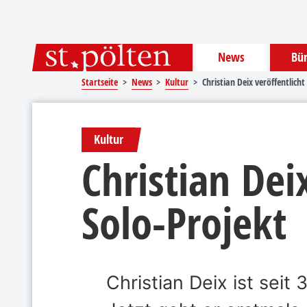
Sprungmarken
Springe direkt zu:
News
Bür
Startseite
News
Kultur
Christian Deix veröffentlicht
Kultur
Christian Dei
Solo-Projekt
Christian Deix ist sei