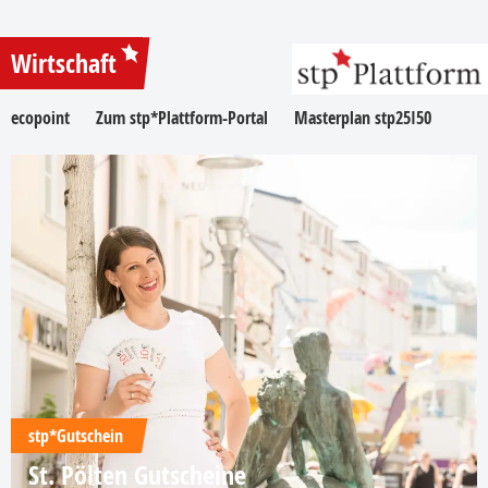
Wirtschaft
ecopoint
Zum stp*Plattform-Portal
Masterplan stp25I50
stp*Gutschein
St. Pölten Gutscheine