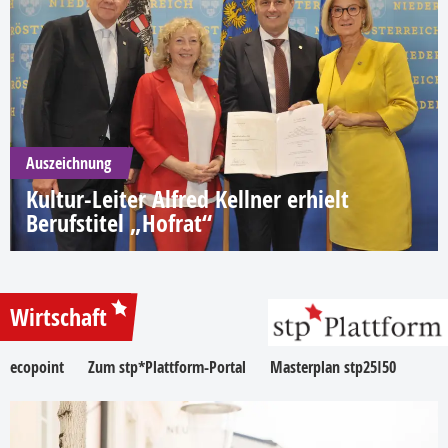
Auszeichnung
Kultur-Leiter Alfred Kellner erhielt
Berufstitel „Hofrat“
Wirtschaft
ecopoint
Zum stp*Plattform-Portal
Masterplan stp25I50