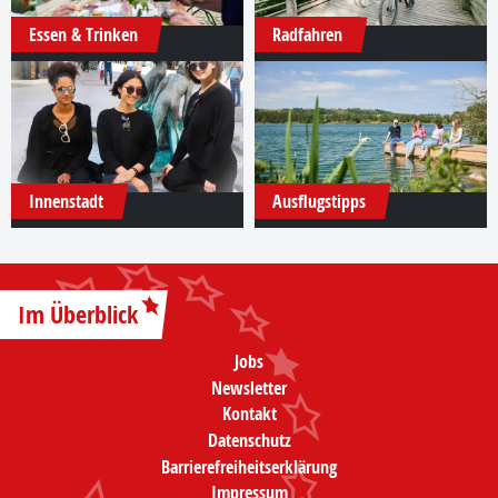
Essen & Trinken
Radfahren
Innenstadt
Ausflugstipps
Im Überblick
Jobs
Newsletter
Kontakt
Datenschutz
Barrierefreiheitserklärung
Impressum