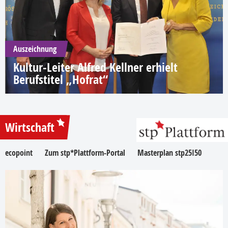
Auszeichnung
Kultur-Leiter Alfred Kellner erhielt
Berufstitel „Hofrat“
Wirtschaft
ecopoint
Zum stp*Plattform-Portal
Masterplan stp25I50