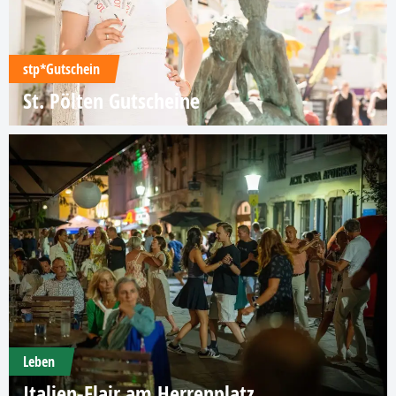
stp*Gutschein
St. Pölten Gutscheine
Leben
Italien-Flair am Herrenplatz