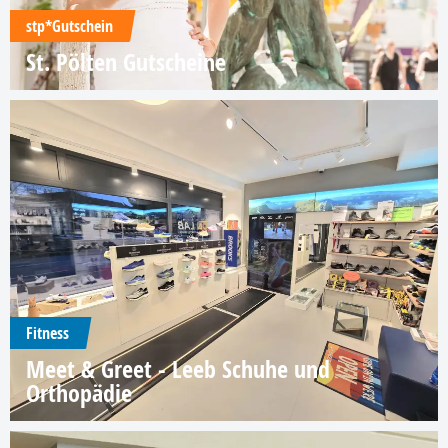
stp*Gutschein
St. Pölten Gutscheine
Fitness
Meet & Greet - Leeb Schuhe und
Orthopädie