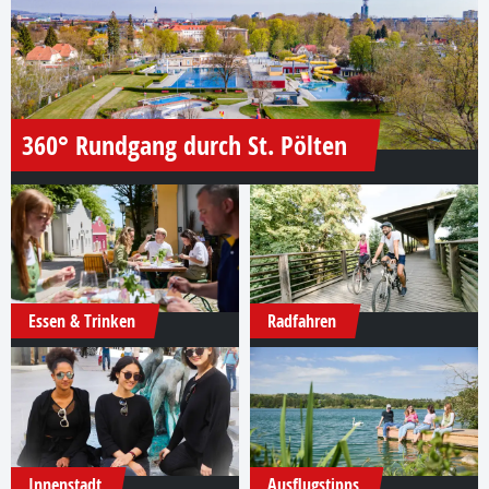
360° Rundgang durch St. Pölten
Essen & Trinken
Radfahren
Innenstadt
Ausflugstipps