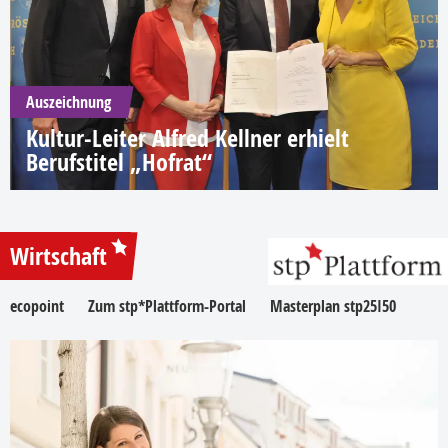
Auszeichnung
Kultur-Leiter Alfred Kellner erhielt
Berufstitel „Hofrat“
Wirtschaft
ecopoint
Zum stp*Plattform-Portal
Masterplan stp25I50