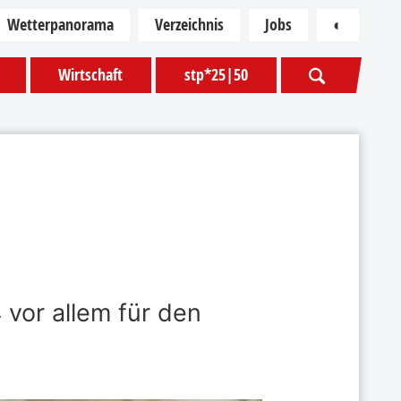
Wetterpanorama
Verzeichnis
Jobs
◐
Kontras
Wirtschaft
stp*25|50
 vor allem für den