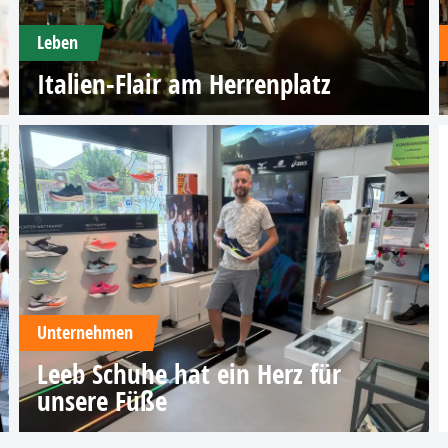
Leben
Italien-Flair am Herrenplatz
Unternehmen
Leeb Schuhe hat ein Herz für
unsere Füße