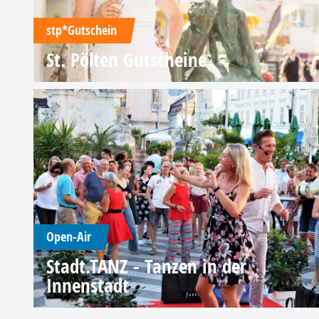
stp*Gutschein
St. Pölten Gutscheine
Open-Air
Stadt.TANZ - Tanzen in der
Innenstadt