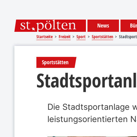
Sprungmarken
Springe direkt zu:
News
Bür
Startseite
Freizeit
Sport
Sportstätten
Stadtspor
Sportstätten
Stadtsportan
Die Stadtsportanlage w
leistungsorientierten 