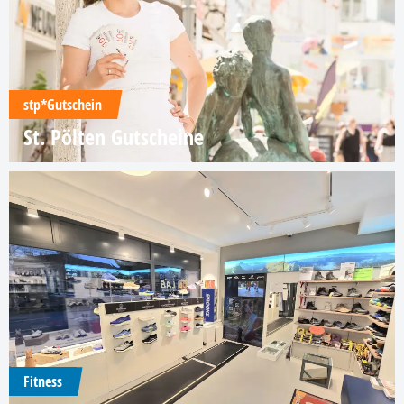
stp*Gutschein
St. Pölten Gutscheine
Fitness