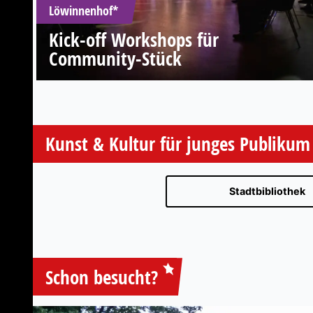
Löwinnenhof*
Kick-off Workshops für
Community-Stück
Kunst & Kultur für junges Publikum
Stadtbibliothek
Schon besucht?