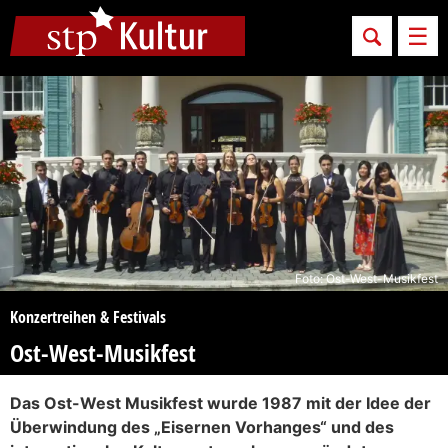
Sprungmarken
Springe direkt zu:
Men
Foto: Ost-West-Musikfest
Konzertreihen & Festivals
Ost-West-Musikfest
Das Ost-West Musikfest wurde 1987 mit der Idee der
Überwindung des „Eisernen Vorhanges“ und des