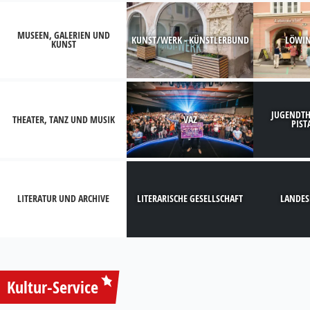
MUSEEN, GALERIEN UND
KUNST/WERK - KÜNSTLERBUND
LÖWI
KUNST
JUGENDTH
THEATER, TANZ UND MUSIK
VAZ
PIST
LITERATUR UND ARCHIVE
LITERARISCHE GESELLSCHAFT
LANDES
Kultur-Service