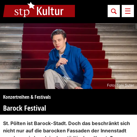
Sprungmarken
Springe direkt zu:
Men
Foto: Toni Suter
Konzertreihen & Festivals
Barock Festival
St. Pölten ist Barock-Stadt. Doch das beschränkt sich
nicht nur auf die barocken Fassaden der Innenstadt