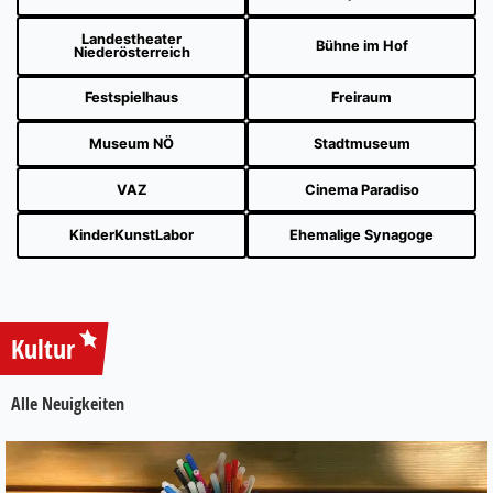
Landestheater
Bühne im Hof
Niederösterreich
Festspielhaus
Freiraum
Museum NÖ
Stadtmuseum
VAZ
Cinema Paradiso
KinderKunstLabor
Ehemalige Synagoge
Kultur
Alle Neuigkeiten