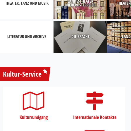
LANDESTHEATER
THEATER, TANZ UND MUSIK
THEATER
NIEDERÖSTERREICH
LITERATUR UND ARCHIVE
DIE BRACHE
LAND
Kultur-Service
Kulturrundgang
Internationale Kontakte