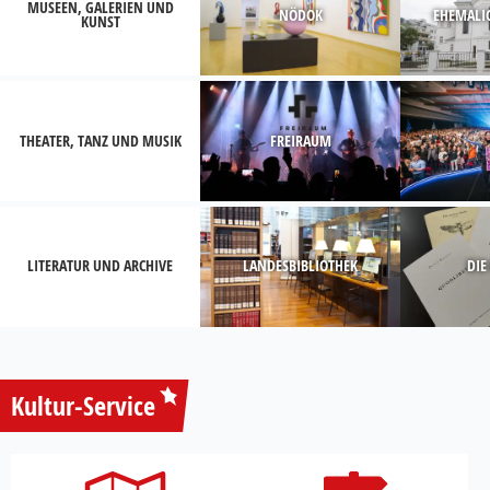
MUSEEN, GALERIEN UND
NÖDOK
EHEMALI
KUNST
THEATER, TANZ UND MUSIK
FREIRAUM
LITERATUR UND ARCHIVE
LANDESBIBLIOTHEK
DIE
Kultur-Service