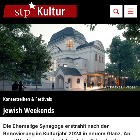
Sprungmarken
Springe direkt zu:
Men
Modell: Architekt DI Pfoser
Konzertreihen & Festivals
Jewish Weekends
Die Ehemalige Synagoge erstrahlt nach der
Renovierung im Kulturjahr 2024 in neuem Glanz. An