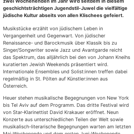
zwei Wochenenden im Jahr wird seitdem in diesem
geschichtsträchtigen Jugendstil-Juwel die vielfältige
jüdische Kultur abseits von allen Klischees gefeiert.
Musikstücke erzählt von jüdischem Leben in
Vergangenheit und Gegenwart. Von jüdischer
Renaissance- und Barockmusik über Klassik bis zu
Singer/Songwriter sowie Jazz und Avantgarde reicht
das Spektrum, das alljährlich bei den von Johann Kneihs
kuratierten Jewish Weekends präsentiert wird.
Internationale Ensembles und Solist:innen treffen dabei
regelmäßig in St. Pölten auf Künstler:innen aus
Österreich.
Heuer stehen musikalische Begegnungen von New York
bis Tel Aviv auf dem Programm. Das dritte Festival wird
von
Star-Klarinettist David Krakauer eröffnet. Neun
Konzerte aus unterschiedlichen Teilen der Welt sowie
musikalisch-literarische Begegnungen warten am letzten
Mai-Wochenende und dem ersten Juni-Wochenende.