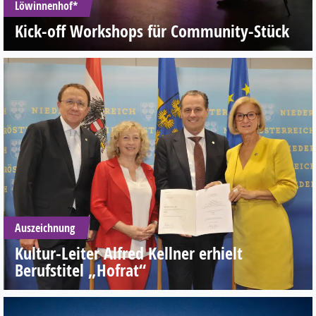
Löwinnenhof*
Kick-off Workshops für Community-Stück
Auszeichnung
Kultur-Leiter Alfred Kellner erhielt
Berufstitel „Hofrat“