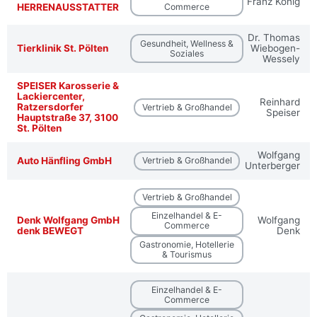
Franz König
HERRENAUSSTATTER
Commerce
Dr. Thomas
Gesundheit, Wellness &
Tierklinik St. Pölten
Wiebogen-
Soziales
Wessely
SPEISER Karosserie &
Lackiercenter,
Reinhard
Ratzersdorfer
Vertrieb & Großhandel
Speiser
Hauptstraße 37, 3100
St. Pölten
Wolfgang
Auto Hänfling GmbH
Vertrieb & Großhandel
Unterberger
Vertrieb & Großhandel
Einzelhandel & E-
Denk Wolfgang GmbH
Wolfgang
Commerce
denk BEWEGT
Denk
Gastronomie, Hotellerie
& Tourismus
Einzelhandel & E-
Commerce