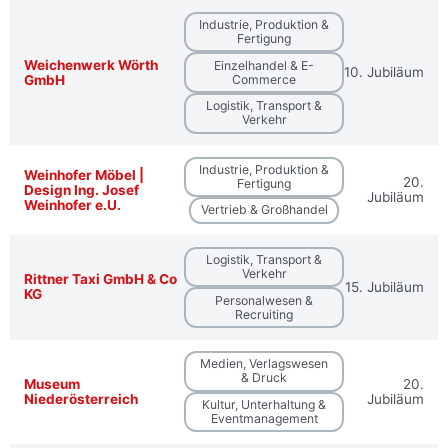
Industrie, Produktion &
Fertigung
Weichenwerk Wörth
Einzelhandel & E-
10. Jubiläum
GmbH
Commerce
Logistik, Transport &
Verkehr
Industrie, Produktion &
Weinhofer Möbel |
20.
Fertigung
Design Ing. Josef
Jubiläum
Weinhofer e.U.
Vertrieb & Großhandel
Logistik, Transport &
Verkehr
Rittner Taxi GmbH & Co
15. Jubiläum
KG
Personalwesen &
Recruiting
Medien, Verlagswesen
& Druck
Museum
20.
Niederösterreich
Jubiläum
Kultur, Unterhaltung &
Eventmanagement