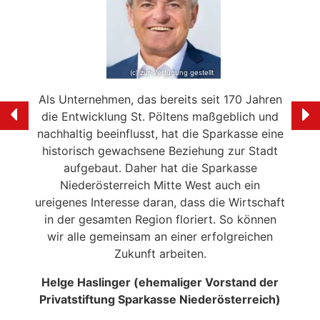
(c) zur Verfügung gestellt
e mein
Als Unternehmen, das bereits seit 170 Jahren
Ich f
ölten
die Entwicklung St. Pöltens maßgeblich und
der 
swerte
nachhaltig beeinflusst, hat die Sparkasse eine
en in
historisch gewachsene Beziehung zur Stadt
liebe
 die
aufgebaut. Daher hat die Sparkasse
Ale
n
Niederösterreich Mitte West auch ein
eitrag
ureigenes Interesse daran, dass die Wirtschaft
en der
in der gesamten Region floriert. So können
NSERER
wir alle gemeinsam an einer erfolgreichen
Zukunft arbeiten.
Helge Haslinger (ehemaliger Vorstand der
Privatstiftung Sparkasse Niederösterreich)