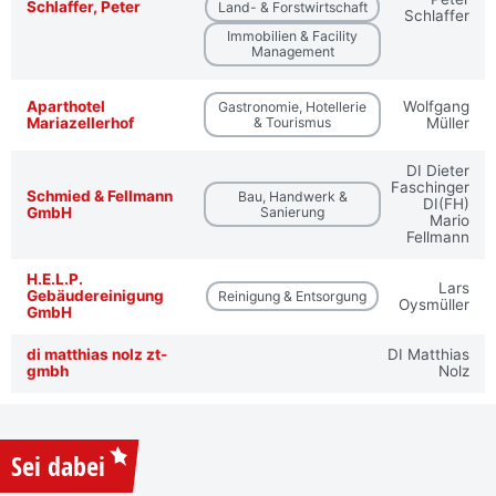
Schlaffer, Peter
Land- & Forstwirtschaft
Schlaffer
Immobilien & Facility
Management
Aparthotel
Wolfgang
Gastronomie, Hotellerie
Mariazellerhof
& Tourismus
Müller
DI Dieter
Faschinger
Schmied & Fellmann
Bau, Handwerk &
DI(FH)
GmbH
Sanierung
Mario
Fellmann
H.E.L.P.
Lars
Gebäudereinigung
Reinigung & Entsorgung
Oysmüller
GmbH
di matthias nolz zt-
DI Matthias
gmbh
Nolz
Sei dabei