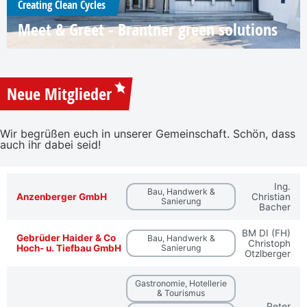
Creating Clean Cycles
Meet & Greet - Brantner green solutions
Neue Mitglieder
Wir begrüßen euch in unserer Gemeinschaft. Schön, dass
auch ihr dabei seid!
Ing.
Bau, Handwerk &
Anzenberger GmbH
Christian
Sanierung
Bacher
BM DI (FH)
Gebrüder Haider & Co
Bau, Handwerk &
Christoph
Hoch- u. Tiefbau GmbH
Sanierung
Otzlberger
Gastronomie, Hotellerie
& Tourismus
Peter