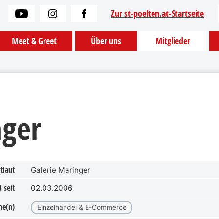
Zur st-poelten.at-Startseite
Meet & Greet
Über uns
Mitglieder
nger
tlaut
Galerie Maringer
 seit
02.03.2006
he(n)
Einzelhandel & E-Commerce