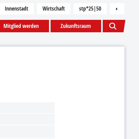
Innenstadt
Wirtschaft
stp*25|50
◐
Kontras
Mitglied werden
Zukunftsraum