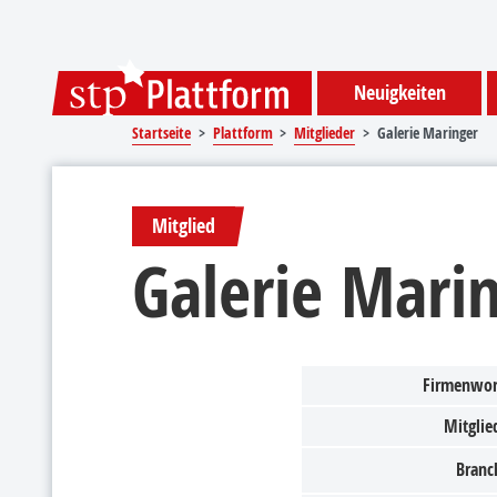
Sprungmarken
Springe direkt zu:
Neuigkeiten
Startseite
Plattform
Mitglieder
Galerie Maringer
Mitglied
Galerie Mari
Firmenwor
Mitglied
Branc