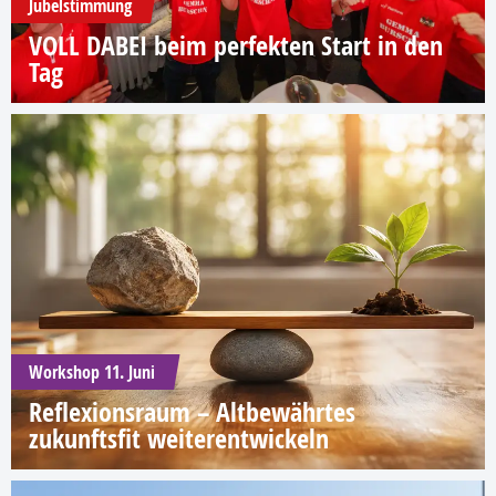
Jubelstimmung
VOLL DABEI beim perfekten Start in den
Tag
Workshop 11. Juni
Reflexionsraum – Altbewährtes
zukunftsfit weiterentwickeln