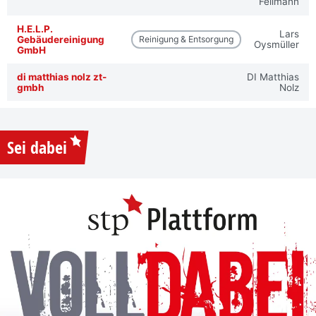
Fellmann
H.E.L.P.
Lars
Gebäudereinigung
Reinigung & Entsorgung
Oysmüller
GmbH
di matthias nolz zt-
DI Matthias
gmbh
Nolz
Sei dabei