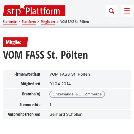
Sprungmarken
Springe direkt zu:
Me
Startseite
Plattform
Mitglieder
VOM FASS St. Pölten
Mitglied
VOM FASS St. Pölten
Firmenwortlaut
VOM FASS St. Pölten
Mitglied seit
01.04.2014
Branche(n)
Einzelhandel & E-Commerce
Stimmrechte
1
Ansprechperson(en)
Gerhard Scholler