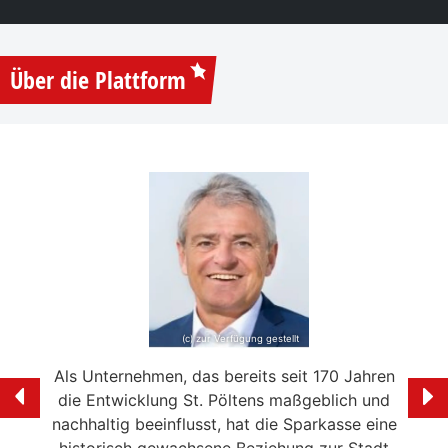
Über die Plattform
(c) zur Verfügung gestellt
e mein
Als Unternehmen, das bereits seit 170 Jahren
Ich f
ölten
die Entwicklung St. Pöltens maßgeblich und
der 
swerte
nachhaltig beeinflusst, hat die Sparkasse eine
en in
historisch gewachsene Beziehung zur Stadt
liebe