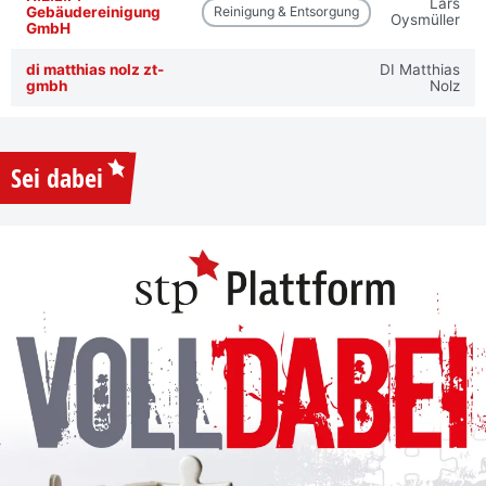
Lars
Gebäudereinigung
Reinigung & Entsorgung
Oysmüller
GmbH
di matthias nolz zt-
DI Matthias
gmbh
Nolz
Sei dabei