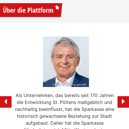
Über die Plattform
(c) zur Verfügung gestellt
e mein
Als Unternehmen, das bereits seit 170 Jahren
Ich f
ölten
die Entwicklung St. Pöltens maßgeblich und
der 
swerte
nachhaltig beeinflusst, hat die Sparkasse eine
en in
historisch gewachsene Beziehung zur Stadt
liebe
 die
aufgebaut. Daher hat die Sparkasse
Ale