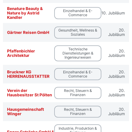
Benature Beauty &
Einzelhandel & E-
Nature by Astrid
10. Jubiläum
Commerce
Kandler
20.
Gesundheit, Wellness &
Gärtner Reisen GmbH
Soziales
Jubiläum
Technische
Pfaffenbichler
20.
Dienstleistungen &
Architektur
Jubiläum
Ingenieurwesen
Bruckner KG
20.
Einzelhandel & E-
HERRENAUSSTATTER
Commerce
Jubiläum
Verein der
20.
Recht, Steuern &
Hausbesitzer St Pölten
Finanzen
Jubiläum
Hausgemeinschaft
20.
Recht, Steuern &
Winger
Finanzen
Jubiläum
Industrie, Produktion &
Egger Getränke GmbH &