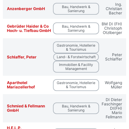
Ing.
Bau, Handwerk &
Anzenberger GmbH
Christian
Sanierung
Bacher
BM DI (FH)
Gebrüder Haider & Co
Bau, Handwerk &
Christoph
Hoch- u. Tiefbau GmbH
Sanierung
Otzlberger
Gastronomie, Hotellerie
& Tourismus
Peter
Schlaffer, Peter
Land- & Forstwirtschaft
Schlaffer
Immobilien & Facility
Management
Aparthotel
Wolfgang
Gastronomie, Hotellerie
Mariazellerhof
& Tourismus
Müller
DI Dieter
Faschinger
Schmied & Fellmann
Bau, Handwerk &
DI(FH)
GmbH
Sanierung
Mario
Fellmann
H.E.L.P.