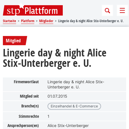
Sprungmarken
Springe direkt zu:
Me
Startseite
Plattform
Mitglieder
Lingerie day & night Alice Stix-Unterberger e. U.
Mitglied
Lingerie day & night Alice
Stix-Unterberger e. U.
Firmenwortlaut
Lingerie day & night Alice Stix-
Unterberger e. U.
Mitglied seit
01.07.2015
Branche(n)
Einzelhandel & E-Commerce
Stimmrechte
1
Ansprechperson(en)
Alice Stix-Unterberger