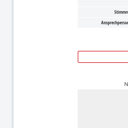
Stimmr
Ansprechperso
N