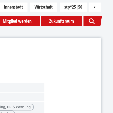
Innenstadt
Wirtschaft
stp*25|50
◐
Kontras
Mitglied werden
Zukunftsraum
ing, PR & Werbung