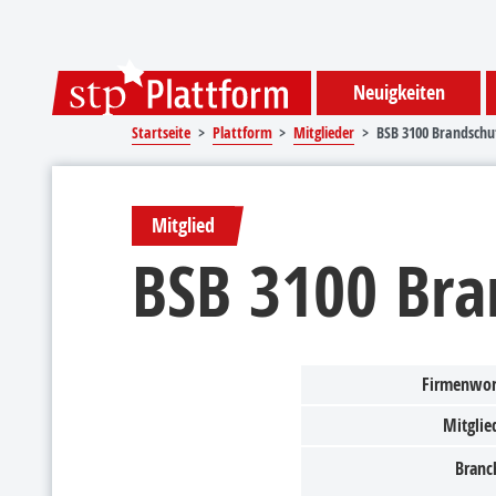
Sprungmarken
Springe direkt zu:
Neuigkeiten
Startseite
Plattform
Mitglieder
BSB 3100 Brandsch
Mitglied
BSB 3100 Br
Firmenwor
Mitglied
Branc