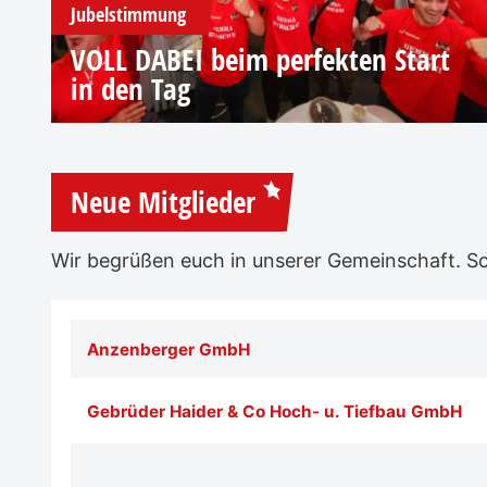
Jubelstimmung
VOLL DABEI beim perfekten Start
in den Tag
Neue Mitglieder
Wir begrüßen euch in unserer Gemeinschaft. Sch
Anzenberger GmbH
Gebrüder Haider & Co Hoch- u. Tiefbau GmbH