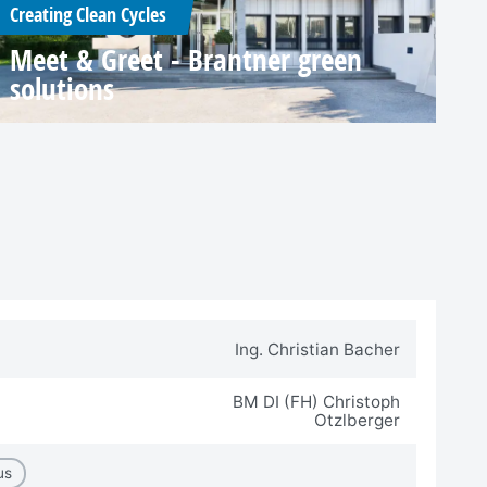
Creating Clean Cycles
Meet & Greet - Brantner green
solutions
Ing. Christian Bacher
BM DI (FH) Christoph
Otzlberger
us