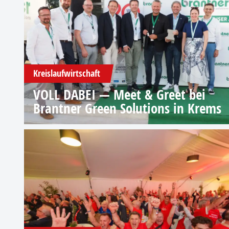
Kreislaufwirtschaft
VOLL DABEI — Meet & Greet bei
Brantner Green Solutions in Krems