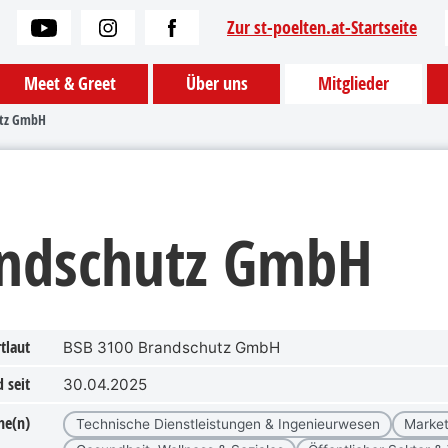
Zur st-poelten.at-Startseite
Meet & Greet
Über uns
Mitglieder
utz GmbH
andschutz GmbH
tlaut
BSB 3100 Brandschutz GmbH
 seit
30.04.2025
he(n)
Technische Dienstleistungen & Ingenieurwesen
Market