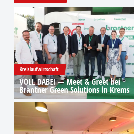
Kreislaufwirtschaft
VOLL DABEI — Meet & Greet bei
Brantner Green Solutions in Krems