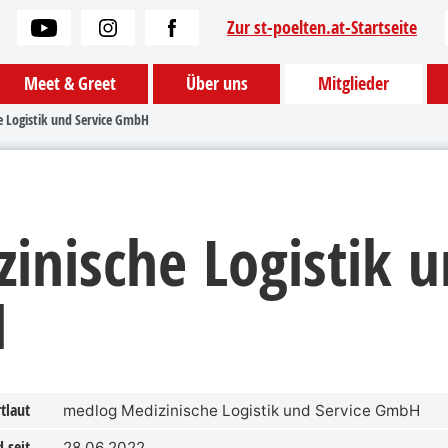
Zur st-poelten.at-Startseite
Meet & Greet
Über uns
Mitglieder
e Logistik und Service GmbH
inische Logistik 
H
tlaut
medlog Medizinische Logistik und Service GmbH
 seit
28.06.2022