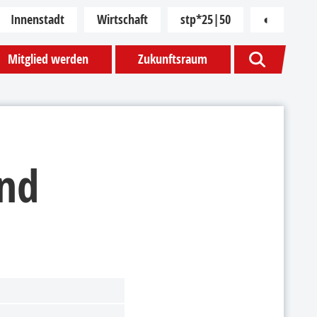
Innenstadt
Wirtschaft
stp*25|50
◐
Kontras
Mitglied werden
Zukunftsraum
und