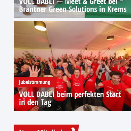
VOLL DABEI — Meet & Greet bei
Brantner Green Solutions in Krems
Jubelstimmung
VOLL DABEI beim perfekten Start
in den Tag