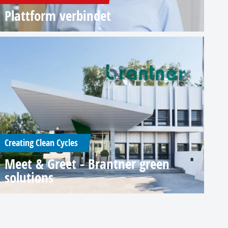
Plattform verbindet
Creating Clean Cycles
Meet & Greet - Brantner green
solutions