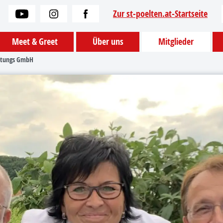
Zur st-poelten.at-Startseite
Meet & Greet
Über uns
Mitglieder
altungs GmbH