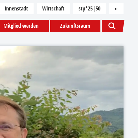
Innenstadt
Wirtschaft
stp*25|50
◐
Kontras
Mitglied werden
Zukunftsraum