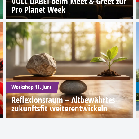
VOLL DABEI beim Meet & Greet zur
Pro Planet Week
Workshop 11. Juni
Reflexionsraum – Altbewährtes
zukunftsfit weiterentwickeln