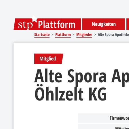
Sprungmarken
Springe direkt zu:
Neuigkeiten
Startseite
Plattform
Mitglieder
Alte Spora Apotheke
Mitglied
Alte Spora A
Öhlzelt KG
Firmenwor
Mitglied