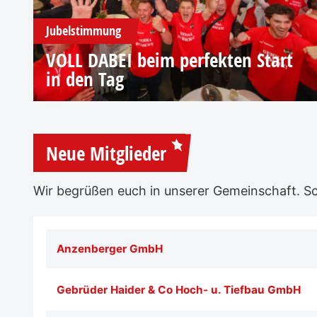
Jubelstimmung
VOLL DABEI beim perfekten Start
in den Tag
Neue Mitglieder
Wir begrüßen euch in unserer Gemeinschaft. Sch
Anzenberger GmbH
Gebrüder Haider & Co Hoch- u. Tiefbau GmbH