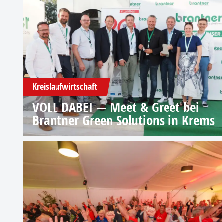
Kreislaufwirtschaft
VOLL DABEI — Meet & Greet bei
Brantner Green Solutions in Krems