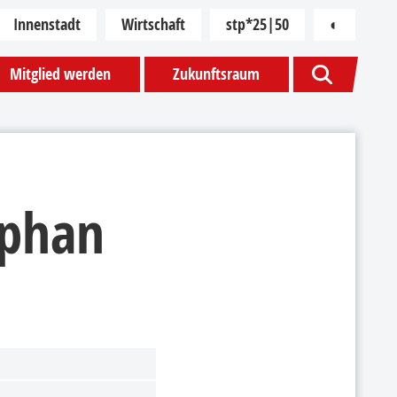
Innenstadt
Wirtschaft
stp*25|50
◐
Kontras
Mitglied werden
Zukunftsraum
ephan