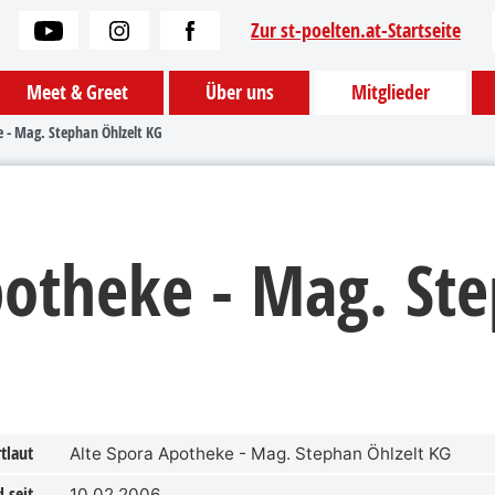
Zur st-poelten.at-Startseite
Meet & Greet
Über uns
Mitglieder
 - Mag. Stephan Öhlzelt KG
potheke - Mag. St
tlaut
Alte Spora Apotheke - Mag. Stephan Öhlzelt KG
 seit
10.02.2006