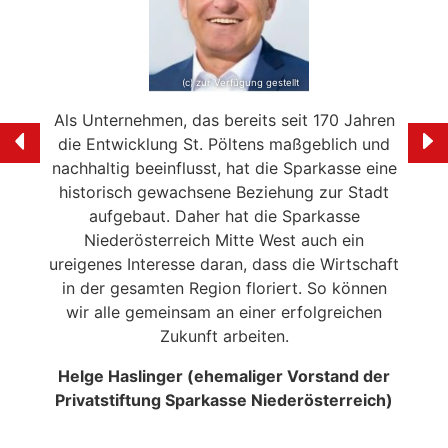
(c) zur Verfügung gestellt
e mein
Als Unternehmen, das bereits seit 170 Jahren
Ich f
ölten
die Entwicklung St. Pöltens maßgeblich und
der 
swerte
nachhaltig beeinflusst, hat die Sparkasse eine
en in
historisch gewachsene Beziehung zur Stadt
liebe
 die
aufgebaut. Daher hat die Sparkasse
Ale
n
Niederösterreich Mitte West auch ein
eitrag
ureigenes Interesse daran, dass die Wirtschaft
en der
in der gesamten Region floriert. So können
NSERER
wir alle gemeinsam an einer erfolgreichen
Zukunft arbeiten.
Helge Haslinger (ehemaliger Vorstand der
Privatstiftung Sparkasse Niederösterreich)