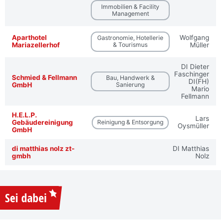
Immobilien & Facility
Management
Aparthotel
Wolfgang
Gastronomie, Hotellerie
Mariazellerhof
& Tourismus
Müller
DI Dieter
Faschinger
Schmied & Fellmann
Bau, Handwerk &
DI(FH)
GmbH
Sanierung
Mario
Fellmann
H.E.L.P.
Lars
Gebäudereinigung
Reinigung & Entsorgung
Oysmüller
GmbH
di matthias nolz zt-
DI Matthias
gmbh
Nolz
Sei dabei