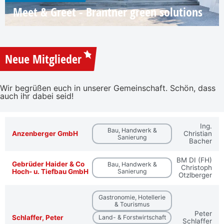
Meet & Greet - Brantner green solutions
Neue Mitglieder
Wir begrüßen euch in unserer Gemeinschaft. Schön, dass
auch ihr dabei seid!
Ing.
Bau, Handwerk &
Anzenberger GmbH
Christian
Sanierung
Bacher
BM DI (FH)
Gebrüder Haider & Co
Bau, Handwerk &
Christoph
Hoch- u. Tiefbau GmbH
Sanierung
Otzlberger
Gastronomie, Hotellerie
& Tourismus
Peter
Schlaffer, Peter
Land- & Forstwirtschaft
Schlaffer