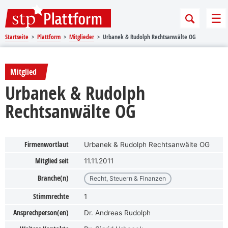
Sprungmarken
Springe direkt zu:
Me
Startseite
Plattform
Mitglieder
Urbanek & Rudolph Rechtsanwälte OG
Mitglied
Urbanek & Rudolph
Rechtsanwälte OG
Firmenwortlaut
Urbanek & Rudolph Rechtsanwälte OG
Mitglied seit
11.11.2011
Branche(n)
Recht, Steuern & Finanzen
Stimmrechte
1
Ansprechperson(en)
Dr. Andreas Rudolph