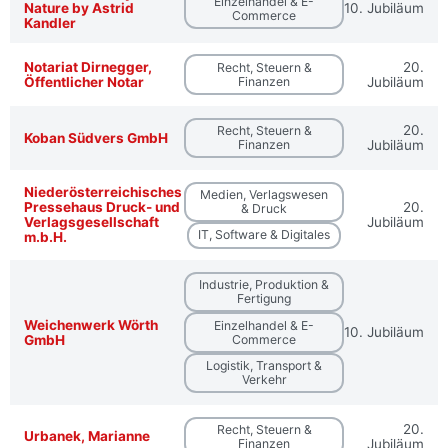
Einzelhandel & E-
Nature by Astrid
10. Jubiläum
Commerce
Kandler
Notariat Dirnegger,
20.
Recht, Steuern &
Öffentlicher Notar
Finanzen
Jubiläum
20.
Recht, Steuern &
Koban Südvers GmbH
Finanzen
Jubiläum
Niederösterreichisches
Medien, Verlagswesen
Pressehaus Druck- und
20.
& Druck
Verlagsgesellschaft
Jubiläum
IT, Software & Digitales
m.b.H.
Industrie, Produktion &
Fertigung
Weichenwerk Wörth
Einzelhandel & E-
10. Jubiläum
GmbH
Commerce
Logistik, Transport &
Verkehr
20.
Recht, Steuern &
Urbanek, Marianne
Finanzen
Jubiläum