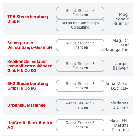
Recht, Steuern &
Mag.
Finanzen
TPA Steuerberatung
Leopold
GmbH
Beratung, Coaching &
Brunner
Consulting
Mag. Dr.
Baumgartner
Recht, Steuern &
Josef
Verwaltungs-GesmbH
Finanzen
Baumgartner
Realkanzlei Edlauer
Jürgen
Recht, Steuern &
Immobilientreuhänder
Finanzen
Ballwein
GmbH & Co KG
BKS Steuerberatung
Anna Moser
Recht, Steuern &
GmbH & Co KG
Finanzen
BSc LLM
Marianne
Recht, Steuern &
Urbanek, Marianne
Finanzen
Urbanek
Mag. (FH)
UniCredit Bank Austria
Recht, Steuern &
Martina
AG
Finanzen
Pistotnig