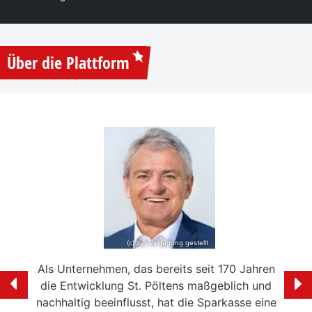
Über die Plattform
(c) zur Verfügung gestellt
e mein
Als Unternehmen, das bereits seit 170 Jahren
Ich f
ölten
die Entwicklung St. Pöltens maßgeblich und
der 
swerte
nachhaltig beeinflusst, hat die Sparkasse eine