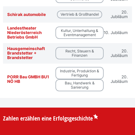
20.
Schirak automobile
Vertrieb & Großhandel
Jubiläum
Landestheater
Kultur, Unterhaltung &
Niederösterreich
10. Jubiläum
Eventmanagement
Betriebs GmbH
Hausgemeinschaft
20.
Recht, Steuern &
Brandstetter +
Finanzen
Jubiläum
Brandstetter
Industrie, Produktion &
Fertigung
PORR Bau GMBH BU1
20.
NÖ HB
Jubiläum
Bau, Handwerk &
Sanierung
Zahlen erzählen eine Erfolgsgeschichte