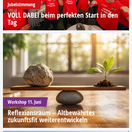
Jubelstimmung
VOLL DABEI beim perfekten Start in den
Tag
Workshop 11. Juni
Reflexionsraum – Altbewährtes
zukunftsfit weiterentwickeln