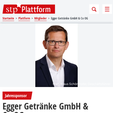
Sprungmarken
Springe direkt zu:
Me
Startseite
Plattform
Mitglieder
Egger Getränke GmbH & Co OG
Mag. Klaus Schörghofer, Geschäftsführer
Jahressponsor
Egger Getränke GmbH &