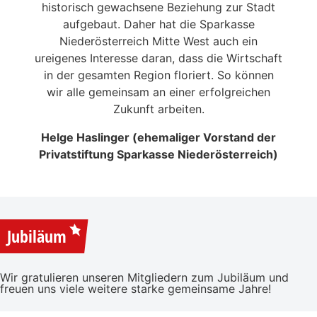
en in
historisch gewachsene Beziehung zur Stadt
liebe
 die
aufgebaut. Daher hat die Sparkasse
Ale
n
Niederösterreich Mitte West auch ein
eitrag
ureigenes Interesse daran, dass die Wirtschaft
en der
in der gesamten Region floriert. So können
NSERER
wir alle gemeinsam an einer erfolgreichen
Zukunft arbeiten.
Helge Haslinger (ehemaliger Vorstand der
Privatstiftung Sparkasse Niederösterreich)
Jubiläum
Wir gratulieren unseren Mitgliedern zum Jubiläum und
freuen uns viele weitere starke gemeinsame Jahre!