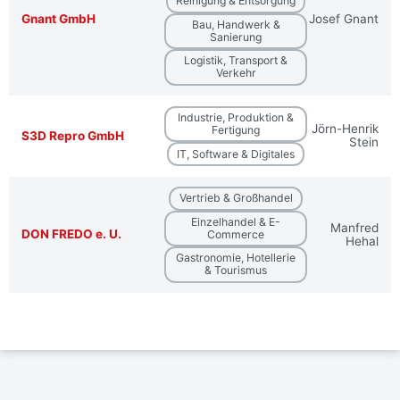
Reinigung & Entsorgung
Gnant GmbH
Josef Gnant
Bau, Handwerk &
Sanierung
Logistik, Transport &
Verkehr
Industrie, Produktion &
Jörn-Henrik
Fertigung
S3D Repro GmbH
Stein
IT, Software & Digitales
Vertrieb & Großhandel
Einzelhandel & E-
Manfred
DON FREDO e. U.
Commerce
Hehal
Gastronomie, Hotellerie
& Tourismus