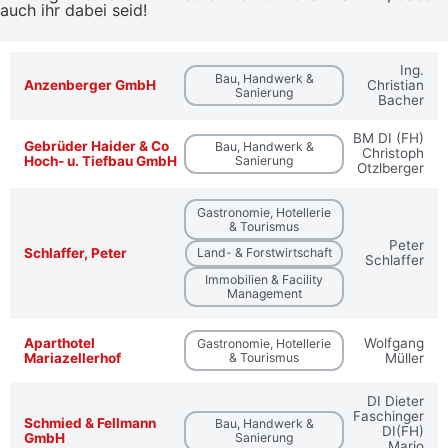
auch ihr dabei seid!
Ing.
Bau, Handwerk &
Anzenberger GmbH
Christian
Sanierung
Bacher
BM DI (FH)
Gebrüder Haider & Co
Bau, Handwerk &
Christoph
Hoch- u. Tiefbau GmbH
Sanierung
Otzlberger
Gastronomie, Hotellerie
& Tourismus
Peter
Schlaffer, Peter
Land- & Forstwirtschaft
Schlaffer
Immobilien & Facility
Management
Aparthotel
Wolfgang
Gastronomie, Hotellerie
Mariazellerhof
& Tourismus
Müller
DI Dieter
Faschinger
Schmied & Fellmann
Bau, Handwerk &
DI(FH)
GmbH
Sanierung
Mario