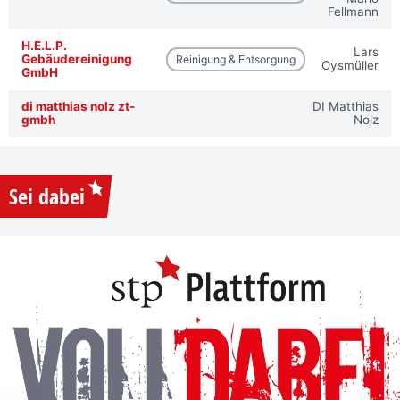
Fellmann
H.E.L.P.
Lars
Gebäudereinigung
Reinigung & Entsorgung
Oysmüller
GmbH
di matthias nolz zt-
DI Matthias
gmbh
Nolz
Sei dabei