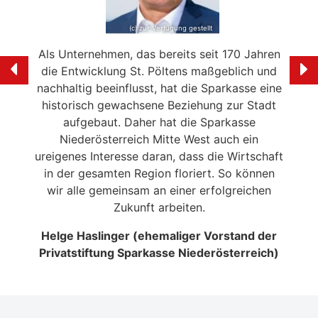
(c) zur Verfügung gestellt
e mein
Als Unternehmen, das bereits seit 170 Jahren
Ich f
ölten
die Entwicklung St. Pöltens maßgeblich und
der 
swerte
nachhaltig beeinflusst, hat die Sparkasse eine
en in
historisch gewachsene Beziehung zur Stadt
liebe
 die
aufgebaut. Daher hat die Sparkasse
Ale
n
Niederösterreich Mitte West auch ein
eitrag
ureigenes Interesse daran, dass die Wirtschaft
en der
in der gesamten Region floriert. So können
NSERER
wir alle gemeinsam an einer erfolgreichen
Zukunft arbeiten.
Helge Haslinger (ehemaliger Vorstand der
Privatstiftung Sparkasse Niederösterreich)