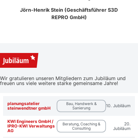
d neue
Jörn-Henrik Stein (Geschäftsführer S3D
REPRO GmbH)
Ingr
)
Vo
Jubiläum
Wir gratulieren unseren Mitgliedern zum Jubiläum und
freuen uns viele weitere starke gemeinsame Jahre!
planungsatelier
Bau, Handwerk &
10. Jubiläum
steinwendtner gmbH
Sanierung
KWI Engineers GmbH /
20.
Beratung, Coaching &
IPRO-KWI Verwaltungs
Consulting
Jubiläum
AG