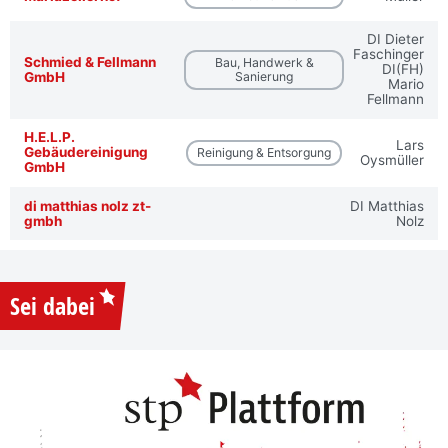
DI Dieter
Faschinger
Schmied & Fellmann
Bau, Handwerk &
DI(FH)
GmbH
Sanierung
Mario
Fellmann
H.E.L.P.
Lars
Gebäudereinigung
Reinigung & Entsorgung
Oysmüller
GmbH
di matthias nolz zt-
DI Matthias
gmbh
Nolz
Sei dabei