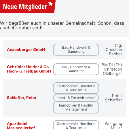
Neue Mitglieder
Wir begrüßen euch in unserer Gemeinschaft. Schön, dass
auch ihr dabei seid!
Ing.
Bau, Handwerk &
Anzenberger GmbH
Christian
Sanierung
Bacher
BM DI (FH)
Gebrüder Haider & Co
Bau, Handwerk &
Christoph
Hoch- u. Tiefbau GmbH
Sanierung
Otzlberger
Gastronomie, Hotellerie
& Tourismus
Peter
Schlaffer, Peter
Land- & Forstwirtschaft
Schlaffer
Immobilien & Facility
Management
Aparthotel
Wolfgang
Gastronomie, Hotellerie
Mariazellerhof
& Tourismus
Müller