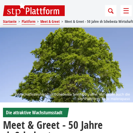
Sprungmarken
Springe direkt zu:
Me
Startseite
Plattform
Meet & Greet
Meet & Greet - 50 Jahre sh Schebesta Wirtschaf
Wirtschaftstreuhand sh Schebesta feiert 50 Jahre. Voll dabei auch die
stp*Plattform. Foto: malerapaso
Die attraktive Wachstumsstadt
Meet & Greet - 50 Jahre