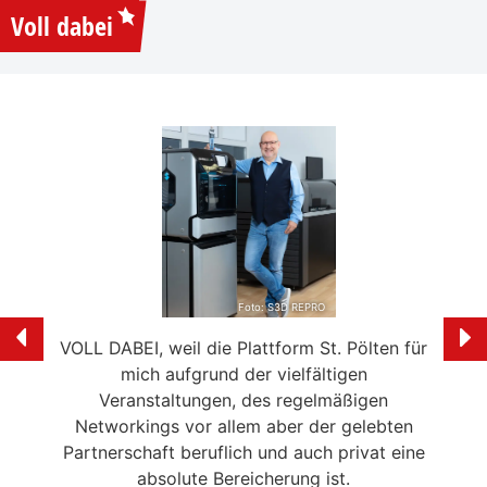
Voll dabei
Foto: S3D REPRO
en zu
VOLL DABEI, weil die Plattform St. Pölten für
Mit
nüpfen
mich aufgrund der vielfältigen
Ber
ei der
Veranstaltungen, des regelmäßigen
DABE
en wir
Networkings vor allem aber der gelebten
stets
eder
Partnerschaft beruflich und auch privat eine
nheit
absolute Bereicherung ist.
Vora