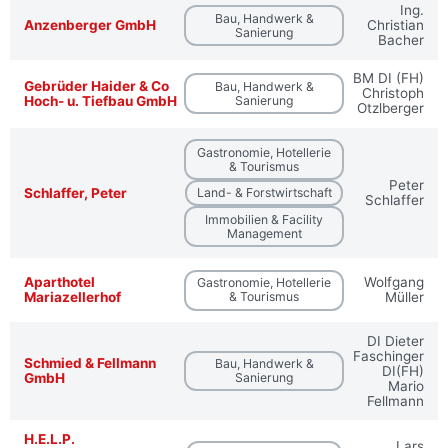
Ing.
Bau, Handwerk &
Anzenberger GmbH
Christian
Sanierung
Bacher
BM DI (FH)
Gebrüder Haider & Co
Bau, Handwerk &
Christoph
Hoch- u. Tiefbau GmbH
Sanierung
Otzlberger
Gastronomie, Hotellerie
& Tourismus
Peter
Schlaffer, Peter
Land- & Forstwirtschaft
Schlaffer
Immobilien & Facility
Management
Aparthotel
Wolfgang
Gastronomie, Hotellerie
Mariazellerhof
& Tourismus
Müller
DI Dieter
Faschinger
Schmied & Fellmann
Bau, Handwerk &
DI(FH)
GmbH
Sanierung
Mario
Fellmann
H.E.L.P.
Lars