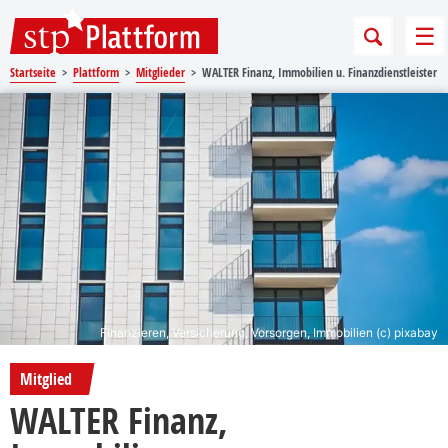
Sprungmarken
Springe direkt zu:
Me
Startseite
Plattform
Mitglieder
WALTER Finanz, Immobilien u. Finanzdienstleister
Finanzieren, Versicherung, Vorsorgen, Immobilien (c) pixabay
Mitglied
WALTER Finanz,