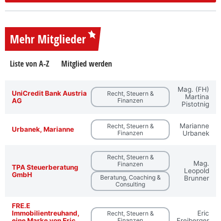
Mehr Mitglieder
Liste von A-Z
Mitglied werden
Mag. (FH)
UniCredit Bank Austria
Recht, Steuern &
Martina
AG
Finanzen
Pistotnig
Marianne
Recht, Steuern &
Urbanek, Marianne
Finanzen
Urbanek
Recht, Steuern &
Mag.
Finanzen
TPA Steuerberatung
Leopold
GmbH
Beratung, Coaching &
Brunner
Consulting
FRE.E
Immobilientreuhand,
Eric
Recht, Steuern &
eine Marke von Eric
Finanzen
Freiberger