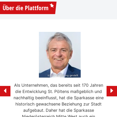
Über die Plattform
(c) zur Verfügung gestellt
e mein
Als Unternehmen, das bereits seit 170 Jahren
Ich f
ölten
die Entwicklung St. Pöltens maßgeblich und
der 
swerte
nachhaltig beeinflusst, hat die Sparkasse eine
en in
historisch gewachsene Beziehung zur Stadt
liebe
 die
aufgebaut. Daher hat die Sparkasse
Ale
n
Niederösterreich Mitte West auch ein