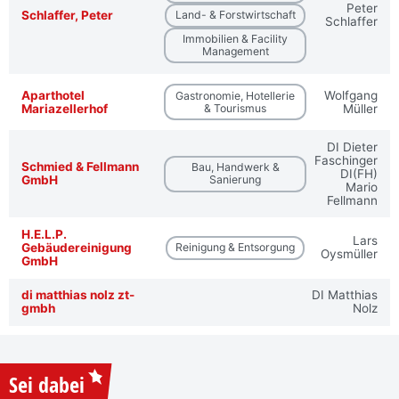
Peter
Schlaffer, Peter
Land- & Forstwirtschaft
Schlaffer
Immobilien & Facility
Management
Aparthotel
Wolfgang
Gastronomie, Hotellerie
Mariazellerhof
& Tourismus
Müller
DI Dieter
Faschinger
Schmied & Fellmann
Bau, Handwerk &
DI(FH)
GmbH
Sanierung
Mario
Fellmann
H.E.L.P.
Lars
Gebäudereinigung
Reinigung & Entsorgung
Oysmüller
GmbH
di matthias nolz zt-
DI Matthias
gmbh
Nolz
Sei dabei