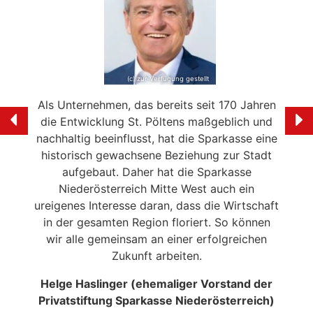
(c) zur Verfügung gestellt
e mein
Als Unternehmen, das bereits seit 170 Jahren
Ich f
ölten
die Entwicklung St. Pöltens maßgeblich und
der 
swerte
nachhaltig beeinflusst, hat die Sparkasse eine
en in
historisch gewachsene Beziehung zur Stadt
liebe
 die
aufgebaut. Daher hat die Sparkasse
Ale
n
Niederösterreich Mitte West auch ein
eitrag
ureigenes Interesse daran, dass die Wirtschaft
en der
in der gesamten Region floriert. So können
NSERER
wir alle gemeinsam an einer erfolgreichen
Zukunft arbeiten.
Helge Haslinger (ehemaliger Vorstand der
Privatstiftung Sparkasse Niederösterreich)