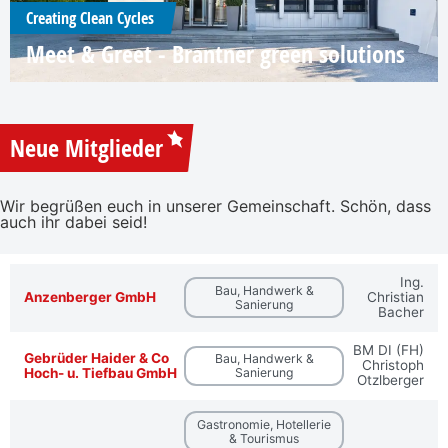
Creating Clean Cycles
Meet & Greet - Brantner green solutions
Neue Mitglieder
Wir begrüßen euch in unserer Gemeinschaft. Schön, dass
auch ihr dabei seid!
Ing.
Bau, Handwerk &
Anzenberger GmbH
Christian
Sanierung
Bacher
BM DI (FH)
Gebrüder Haider & Co
Bau, Handwerk &
Christoph
Hoch- u. Tiefbau GmbH
Sanierung
Otzlberger
Gastronomie, Hotellerie
& Tourismus