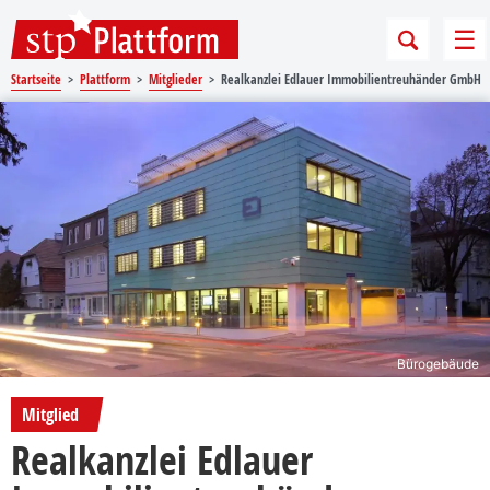
Sprungmarken
Springe direkt zu:
Me
Startseite
Plattform
Mitglieder
Realkanzlei Edlauer Immobilientreuhänder GmbH
Bürogebäude
Mitglied
Realkanzlei Edlauer