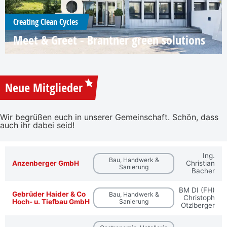
Creating Clean Cycles
Meet & Greet - Brantner green solutions
Neue Mitglieder
Wir begrüßen euch in unserer Gemeinschaft. Schön, dass
auch ihr dabei seid!
Ing.
Bau, Handwerk &
Anzenberger GmbH
Christian
Sanierung
Bacher
BM DI (FH)
Gebrüder Haider & Co
Bau, Handwerk &
Christoph
Hoch- u. Tiefbau GmbH
Sanierung
Otzlberger