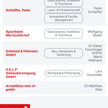
Gastronomie, Hotellerie
& Tourismus
Peter
Schlaffer, Peter
Land- & Forstwirtschaft
Schlaffer
Immobilien & Facility
Management
Aparthotel
Wolfgang
Gastronomie, Hotellerie
Mariazellerhof
& Tourismus
Müller
DI Dieter
Faschinger
Schmied & Fellmann
Bau, Handwerk &
DI(FH)
GmbH
Sanierung
Mario
Fellmann
H.E.L.P.
Lars
Gebäudereinigung
Reinigung & Entsorgung
Oysmüller
GmbH
di matthias nolz zt-
DI Matthias
gmbh
Nolz