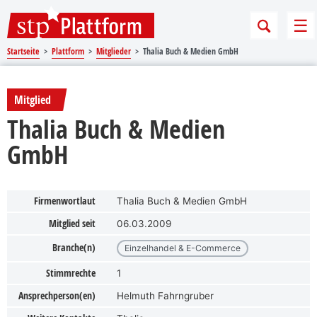
Sprungmarken
Springe direkt zu:
Me
Startseite
Plattform
Mitglieder
Thalia Buch & Medien GmbH
Mitglied
Thalia Buch & Medien
GmbH
Firmenwortlaut
Thalia Buch & Medien GmbH
Mitglied seit
06.03.2009
Branche(n)
Einzelhandel & E-Commerce
Stimmrechte
1
Ansprechperson(en)
Helmuth Fahrngruber