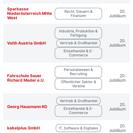
Sparkasse
20.
Recht, Steuern &
Niederösterreich Mitte
Finanzen
Jubiläum
West
Industrie, Produktion &
Fertigung
20.
Voith Austria GmbH
Vertrieb & Großhandel
Jubiläum
Einzelhandel & E-
Commerce
Personalwesen &
Recruiting
Fahrschule Sauer
20.
Richard Mader e.U.
Jubiläum
Öffentlicher Sektor &
Vereine
Vertrieb & Großhandel
20.
Georg Hausmann KG
Einzelhandel & E-
Jubiläum
Commerce
20.
kabelplus GmbH
IT, Software & Digitales
Jubiläum