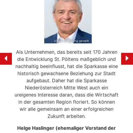
(c) zur Verfügung gestellt
e mein
Als Unternehmen, das bereits seit 170 Jahren
Ich f
ölten
die Entwicklung St. Pöltens maßgeblich und
der 
swerte
nachhaltig beeinflusst, hat die Sparkasse eine
en in
historisch gewachsene Beziehung zur Stadt
liebe
 die
aufgebaut. Daher hat die Sparkasse
Ale
n
Niederösterreich Mitte West auch ein
eitrag
ureigenes Interesse daran, dass die Wirtschaft
en der
in der gesamten Region floriert. So können
NSERER
wir alle gemeinsam an einer erfolgreichen
Zukunft arbeiten.
Helge Haslinger (ehemaliger Vorstand der