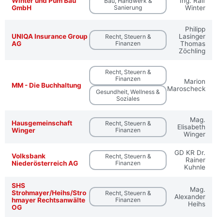
Winter und Pum Bau
Ing. Ralf
Bau, Handwerk &
GmbH
Sanierung
Winter
Philipp
UNIQA Insurance Group
Lasinger
Recht, Steuern &
AG
Finanzen
Thomas
Zöchling
Recht, Steuern &
Finanzen
Marion
MM - Die Buchhaltung
Maroscheck
Gesundheit, Wellness &
Soziales
Mag.
Hausgemeinschaft
Recht, Steuern &
Elisabeth
Winger
Finanzen
Winger
GD KR Dr.
Volksbank
Recht, Steuern &
Rainer
Niederösterreich AG
Finanzen
Kuhnle
SHS
Mag.
Strohmayer/Heihs/Stro
Recht, Steuern &
Alexander
hmayer Rechtsanwälte
Finanzen
Heihs
OG