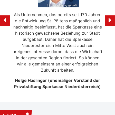
(c) zur Verfügung gestellt
e mein
Als Unternehmen, das bereits seit 170 Jahren
Ich f
ölten
die Entwicklung St. Pöltens maßgeblich und
der 
swerte
nachhaltig beeinflusst, hat die Sparkasse eine
en in
historisch gewachsene Beziehung zur Stadt
liebe
 die
aufgebaut. Daher hat die Sparkasse
Ale
n
Niederösterreich Mitte West auch ein
eitrag
ureigenes Interesse daran, dass die Wirtschaft
en der
in der gesamten Region floriert. So können
NSERER
wir alle gemeinsam an einer erfolgreichen
Zukunft arbeiten.
Helge Haslinger (ehemaliger Vorstand der
Privatstiftung Sparkasse Niederösterreich)