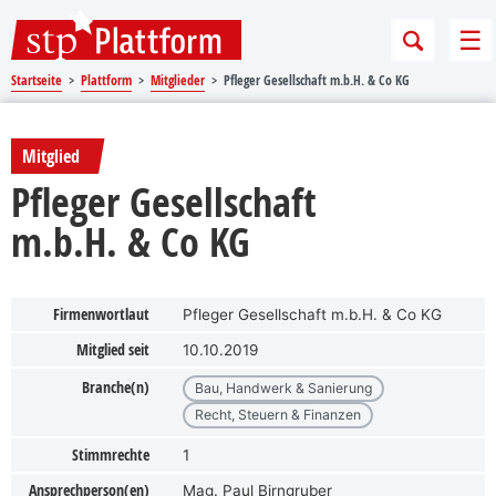
Sprungmarken
Springe direkt zu:
Me
Startseite
Plattform
Mitglieder
Pfleger Gesellschaft m.b.H. & Co KG
Mitglied
Pfleger Gesellschaft
m.b.H. & Co KG
Firmenwortlaut
Pfleger Gesellschaft m.b.H. & Co KG
Mitglied seit
10.10.2019
Branche(n)
Bau, Handwerk & Sanierung
Recht, Steuern & Finanzen
Stimmrechte
1
Ansprechperson(en)
Mag. Paul Birngruber