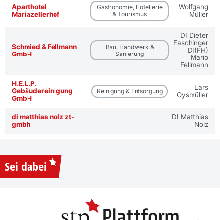
Aparthotel
Wolfgang
Gastronomie, Hotellerie
Mariazellerhof
& Tourismus
Müller
DI Dieter
Faschinger
Schmied & Fellmann
Bau, Handwerk &
DI(FH)
GmbH
Sanierung
Mario
Fellmann
H.E.L.P.
Lars
Gebäudereinigung
Reinigung & Entsorgung
Oysmüller
GmbH
di matthias nolz zt-
DI Matthias
gmbh
Nolz
Sei dabei